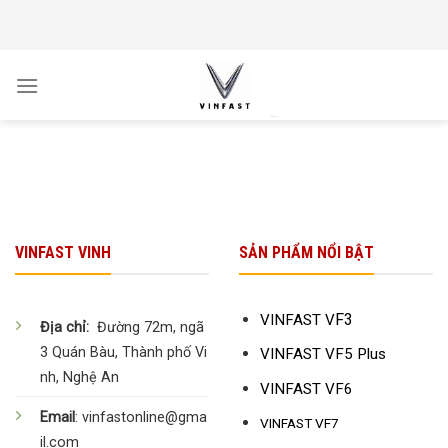
Skip
to
content
VINFAST VINH
SẢN PHẨM NỔI BẬT
F3
VINFAST V
Địa chỉ:
Đường 72m, ngã
3 Quán Bàu, Thành phố Vi
VINFAST VF5 Plus
nh, Nghệ An
VINFAST VF6
Email
: vinfastonline@gma
VINFAST VF7
il.com