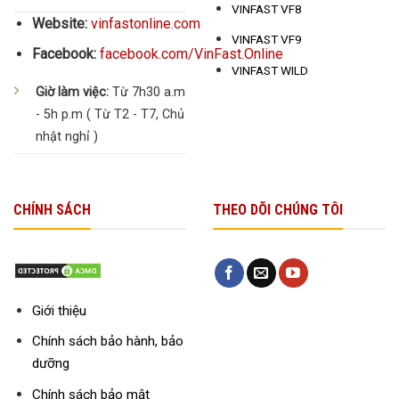
VINFAST VF8
Website:
vinfastonline.com
VINFAST VF9
Facebook:
facebook.com/VinFast.Online
VINFAST WILD
Giờ làm việc:
Từ 7h30 a.m
- 5h p.m ( Từ T2 - T7, Chủ
nhật nghỉ )
CHÍNH SÁCH
THEO DÕI CHÚNG TÔI
Giới thiệu
Chính sách bảo hành, bảo
dưỡng
Chính sách bảo mật