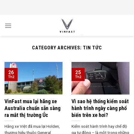
Skip
to
content
CATEGORY ARCHIVES:
TIN TỨC
26
25
Th2
Th2
VinFast mua lại hãng xe
Vì sao hệ thống kiểm soát
Australia chuẩn sẵn sàng
hành trình ngày càng phổ
ra mắt thị trường Úc
biến trên xe hơi?
Hãng xe Việt đã mua lại Holden,
Kiểm soát hành trình hay chế độ
thương hiệu thuộc General
ga tự động – là một trong những