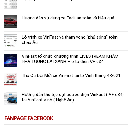
bánh
&
đánh
Hướng dẫn sử dụng xe Fadil an toàn và hiệu quả
giá
thông
số
kỹ
Lộ trình xe VinFast và tham vọng “phủ sóng” toàn
thuật
châu Âu
VinFast tổ chức chương trình LIVESTREAM KHÁM
PHÁ TƯƠNG LAI XANH – ô tô điện VF e34
Thu Cũ Đổi Mới xe VinFast tại tp Vinh tháng 4-2021
Hướng dẫn thủ tục đặt cọc xe điện VinFast ( VF e34)
tại VinFast Vinh ( Nghệ An)
FANPAGE FACEBOOK