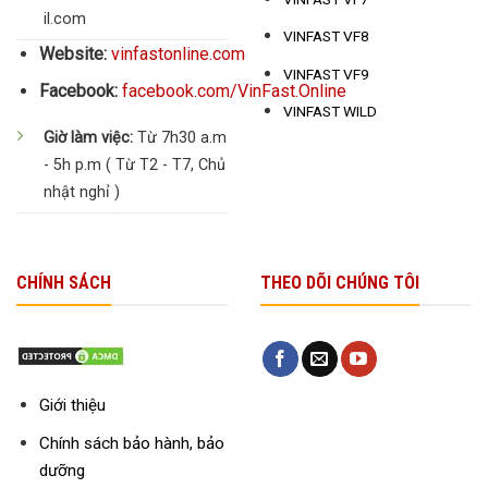
il.com
VINFAST VF8
Website:
vinfastonline.com
VINFAST VF9
Facebook:
facebook.com/VinFast.Online
VINFAST WILD
Giờ làm việc:
Từ 7h30 a.m
- 5h p.m ( Từ T2 - T7, Chủ
nhật nghỉ )
CHÍNH SÁCH
THEO DÕI CHÚNG TÔI
Giới thiệu
Chính sách bảo hành, bảo
dưỡng