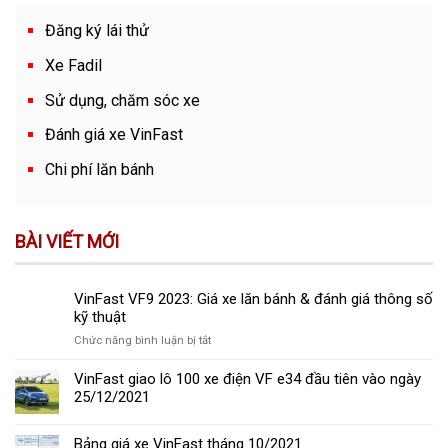
Đăng ký lái thử
Xe Fadil
Sử dụng, chăm sóc xe
Đánh giá xe VinFast
Chi phí lăn bánh
BÀI VIẾT MỚI
VinFast VF9 2023: Giá xe lăn bánh & đánh giá thông số
kỹ thuật
ở
Chức năng bình luận bị tắt
VinFast
VF9
VinFast giao lô 100 xe điện VF e34 đầu tiên vào ngày
2023:
25/12/2021
Giá
xe
Bảng giá xe VinFast tháng 10/2021
lăn