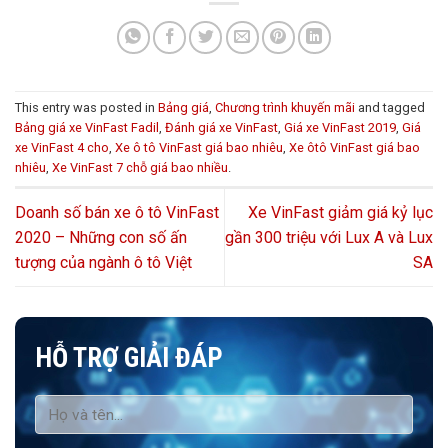
This entry was posted in
Bảng giá
,
Chương trình khuyến mãi
and tagged
Bảng giá xe VinFast Fadil
,
Đánh giá xe VinFast
,
Giá xe VinFast 2019
,
Giá
xe VinFast 4 cho
,
Xe ô tô VinFast giá bao nhiêu
,
Xe ôtô VinFast giá bao
nhiêu
,
Xe VinFast 7 chỗ giá bao nhiều
.
Doanh số bán xe ô tô VinFast
Xe VinFast giảm giá kỷ lục
2020 – Những con số ấn
gần 300 triệu với Lux A và Lux
tượng của ngành ô tô Việt
SA
HỖ TRỢ GIẢI ĐÁP