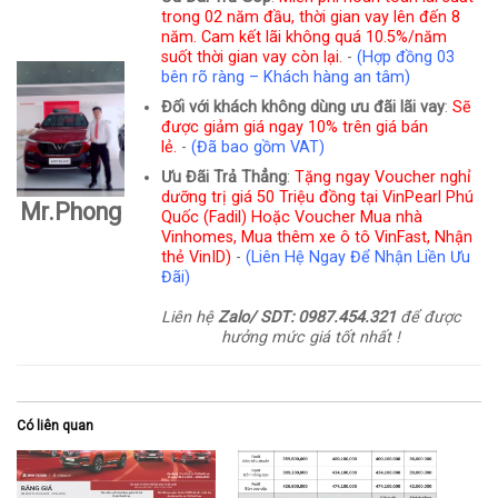
trong 02 năm đầu, thời gian vay lên đến 8
năm. Cam kết lãi không quá 10.5%/năm
suốt thời gian vay còn lại.
-
(Hợp đồng 03
bên rõ ràng – Khách hàng an tâm)
Đối với khách không dùng ưu đãi lãi vay
:
Sẽ
được giảm giá ngay 10% trên giá bán
lẻ.
-
(Đã bao gồm VAT)
Ưu Đãi Trả Thẳng
:
Tặng ngay Voucher nghỉ
dưỡng trị giá 50 Triệu đồng tại VinPearl Phú
Mr.Phong
Quốc (Fadil) Hoặc Voucher Mua nhà
Vinhomes, Mua thêm xe ô tô VinFast, Nhận
thẻ VinID)
-
(Liên Hệ Ngay Để Nhận Liền Ưu
Đãi)
Liên hệ
Zalo/ SDT: 0987.454.321
để được
hưởng mức giá tốt nhất !
Có liên quan