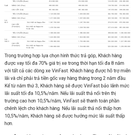
TIÊU CHUẨN (Base)
414.900.000
414.900.000
124.470.000
290.430.000
Fadil
NÂNG CAO (Plus)
449.000.000
449.000.000
134.700.000
314.300.000
CAO CẤP (Full)
491.900.000
491.900.000
147.570.000
344.330.000
TIÊU CHUẨN (Base)
1.129.000.000
1.009.000.000
302.700.000
706.300.000
NÂNG CAO (Plus)
1.217.000.000
1.097.000.000
329.100.000
767.900.000
Lux
A2.0
Nôi thất da Nappa đen
1.367.700.000
1.247.700.000
374.310.000
873.390.000
CAO CẤP
(Premium)
Nôi thất da Nappa be
1.378.700.000
1.258.700.000
377.610.000
881.090.000
hoặc nâu
TIÊU CHUẨN (Base)
1.580.000.000
1.480.000.000
444.000.000
1.036.000.000
NÂNG CAO (Plus)
1.664.400.000
1.564.400.000
469.320.000
1.095.080.000
Lux
SA2.0
Nôi thất da Nappa đen
1.853.400.000
1.753.400.000
526.020.000
1.227.380.000
CAO CẤP
(Premium)
Nôi thất da Nappa be
1.864.400.000
1.764.400.000
529.320.000
1.235.080.000
hoặc nâu
Trong trường hợp lựa chọn hình thức trả góp, Khách hàng
được vay tối đa 70% giá trị xe trong thời hạn tối đa 8 năm
với tất cả các dòng xe VinFast. Khách hàng được hỗ trợ miễn
lãi và chỉ phải trả tiền gốc vay hàng tháng trong 2 năm đầu.
Kể từ năm thứ 3, Khách hàng sẽ được VinFast bảo lãnh mức
lãi suất tối đa 10,5%/năm. Nếu lãi suất thả nổi trên thị
trường cao hơn 10,5%/năm, VinFast sẽ thanh toán phần
chênh lệch cho khách hàng. Nếu lãi suất thả nổi thấp hơn
10,5%/năm, Khách hàng sẽ được hưởng mức lãi suất thấp
hơn.