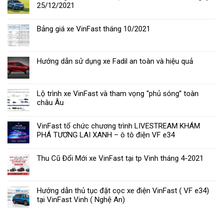
2023:
25/12/2021
Giá
xe
Bảng giá xe VinFast tháng 10/2021
lăn
bánh
&
đánh
Hướng dẫn sử dụng xe Fadil an toàn và hiệu quả
giá
thông
số
kỹ
Lộ trình xe VinFast và tham vọng “phủ sóng” toàn
thuật
châu Âu
VinFast tổ chức chương trình LIVESTREAM KHÁM
PHÁ TƯƠNG LAI XANH – ô tô điện VF e34
Thu Cũ Đổi Mới xe VinFast tại tp Vinh tháng 4-2021
Hướng dẫn thủ tục đặt cọc xe điện VinFast ( VF e34)
tại VinFast Vinh ( Nghệ An)