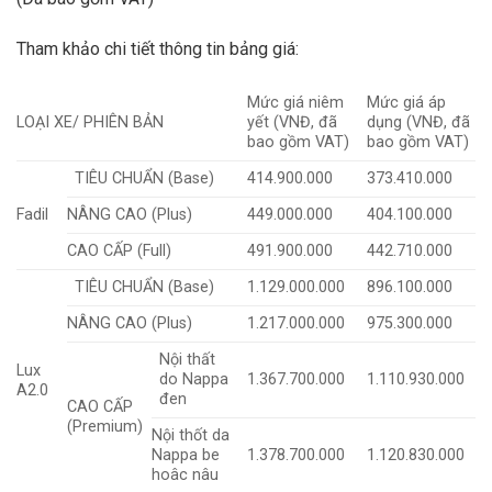
Tham khảo chi tiết thông tin bảng giá:
Mức giá niêm
Mức giá áp
LOẠI XE/ PHIÊN BẢN
yết (VNĐ, đã
dụng (VNĐ, đã
bao gồm VAT)
bao gồm VAT)
TIÊU CHUẨN (Base)
414.900.000
373.410.000
Fadil
NÂNG CAO (Plus)
449.000.000
404.100.000
CAO CẤP (Full)
491.900.000
442.710.000
TIÊU CHUẨN (Base)
1.129.000.000
896.100.000
NÂNG CAO (Plus)
1.217.000.000
975.300.000
Nội thất
Lux
do Nappa
1.367.700.000
1.110.930.000
A2.0
đen
CAO CẤP
(Premium)
Nội thốt da
Nappa be
1.378.700.000
1.120.830.000
hoâc nâu