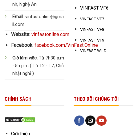
nh, Nghệ An
VINFAST VF6
Email
: vinfastonline@gma
VINFAST VF7
il.com
VINFAST VF8
Website:
vinfastonline.com
VINFAST VF9
Facebook:
facebook.com/VinFast.Online
VINFAST WILD
Giờ làm việc:
Từ 7h30 a.m
- 5h p.m ( Từ T2 - T7, Chủ
nhật nghỉ )
CHÍNH SÁCH
THEO DÕI CHÚNG TÔI
Giới thiệu