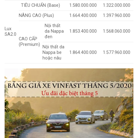
TIÊU CHUẨN (Base)
1.580.000.000
1.322.000.000
NÂNG CAO (Plus)
1.664.400.000
1.397.960.000
Nội thất
Lux
da Nappa
1.853.400.000
1.568.060.000
SA2.0
đen
CAO CẤP
(Premium)
Nội thất da
Nappa be
1.864.400.000
1.577.960.000
hoặc nâu