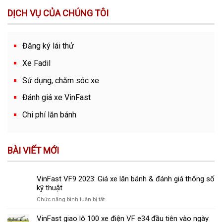
DỊCH VỤ CỦA CHÚNG TÔI
Đăng ký lái thử
Xe Fadil
Sử dụng, chăm sóc xe
Đánh giá xe VinFast
Chi phí lăn bánh
BÀI VIẾT MỚI
VinFast VF9 2023: Giá xe lăn bánh & đánh giá thông số
kỹ thuật
ở
Chức năng bình luận bị tắt
VinFast
VF9
VinFast giao lô 100 xe điện VF e34 đầu tiên vào ngày