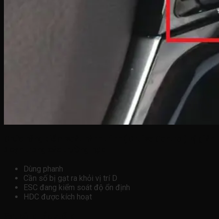
Chức năng kiểm soát hành trình ( Cruise Control) bị gián
đoạn trong các trường hợp
Dùng phanh
Cần số bị gạt ra khỏi vị trí D
ESC đang kiểm soát độ ổn định
HDC được kích hoạt
Gạt công tắc xuống