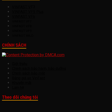
F3
VINFAST V
VINFAST VF5 Plus
VINFAST VF6
VINFAST VF7
VINFAST VF8
VINFAST VF9
VINFAST WILD
CHÍNH SÁCH
Giới thiệu
Chính sách bảo hành, bảo dưỡng
Chính sách bảo mật
Bảng giá xe VinFast
Khuyến mãi
Liên hệ
Theo dõi chúng tôi