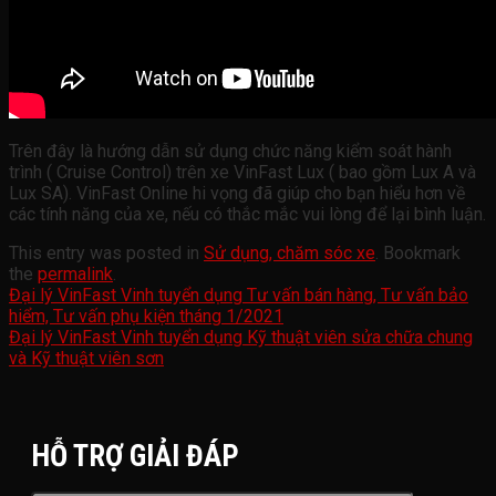
Trên đây là hướng dẫn sử dụng chức năng kiểm soát hành
trình ( Cruise Control) trên xe VinFast Lux ( bao gồm Lux A và
Lux SA). VinFast Online hi vọng đã giúp cho bạn hiểu hơn về
các tính năng của xe, nếu có thắc mắc vui lòng để lại bình luận.
This entry was posted in
Sử dụng, chăm sóc xe
. Bookmark
the
permalink
.
Đại lý VinFast Vinh tuyển dụng Tư vấn bán hàng, Tư vấn bảo
hiểm, Tư vấn phụ kiện tháng 1/2021
Đại lý VinFast Vinh tuyển dụng Kỹ thuật viên sửa chữa chung
và Kỹ thuật viên sơn
HỖ TRỢ GIẢI ĐÁP