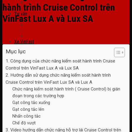
Bảng giá
hành trình Cruise Control trên
Chương trình khuyến mãi
Tư vấn
VinFast Lux A và Lux SA
Dự tính chi phí
Ước tính mua xe trả góp
Sử dụng, chăm sóc xe
Đăng ký lái thử
Xe VinFast
VinFast VF3
Mục lục
VinFast VF5 Plus
VinFast VF6
1. Công dụng của chức năng kiểm soát hành trình Cruise
VinFast VF7
Control trên VinFast Lux A và Lux SA
VinFast VF8
2. Hướng dẫn sử dụng chức năng kiểm soát hành trình
Liên hệ
Đánh giá xe
Cruise Control trên VinFast Lux SA và Lux A
Phụ tùng
Chức năng kiểm soát hành trình ( Cruise Control) bị gián
Phụ tùng và phụ kiện
đoạn trong các trường hợp
Gạt công tắc xuống
Gạt công tắc lên
Nhấn công tắc
Chế độ vượt
3. Video hướng dẫn chức năng hỗ trợ lái Cruise Control trên