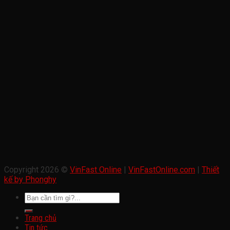
Copyright 2026 ©
VinFast Online
|
VinFastOnline.com
|
Thiết
kế by Phonghy
Trang chủ
Tin tức