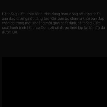
Chế độ vượt
Hệ thống kiểm soát hành trình đang hoạt động nếu bạn nhấn
bàn đạp chân ga để tăng tốc. Khi bạn bỏ chân ra khỏi bàn đạp
chân ga trong một khoảng thời gian nhất định, hệ thống kiểm
soát hành trình ( Cruise Control) sẽ được thiết lập lại tốc độ đã
được lưu.
3. Video hướng dẫn chức năng hỗ trợ lái
Cruise Control trên VinFast Lux A và Lux SA