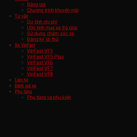
Bảng giá
Chương trình khuyến mãi
Tư vấn
Dự tính chi phí
Ước tính mua xe trả góp
Sử dụng, chăm sóc xe
Đăng ký lái thử
Xe VinFast
VinFast VF3
VinFast VF5 Plus
VinFast VF6
VinFast VF7
VinFast VF8
Liên hệ
Đánh giá xe
Phụ tùng
Phụ tùng và phụ kiện