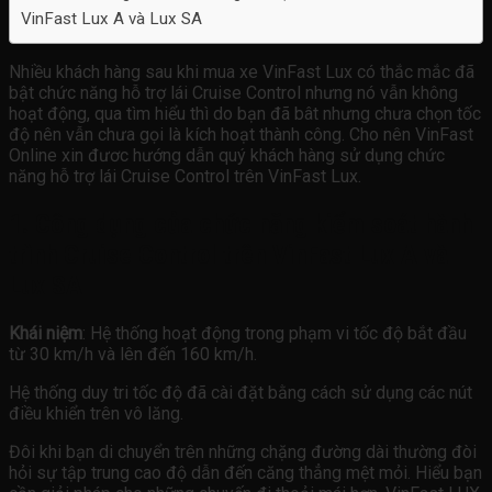
VinFast Lux A và Lux SA
Nhiều khách hàng sau khi mua xe VinFast Lux có thắc mắc đã
bật chức năng hỗ trợ lái Cruise Control nhưng nó vẫn không
hoạt động, qua tìm hiểu thì do bạn đã bât nhưng chưa chọn tốc
độ nên vẫn chưa gọi là kích hoạt thành công. Cho nên VinFast
Online xin đươc hướng dẫn quý khách hàng sử dụng chức
năng hỗ trợ lái Cruise Control trên VinFast Lux.
1. Công dụng của chức năng kiểm soát hành
trình Cruise Control trên VinFast Lux A và
Lux SA
Khái niệm
: Hệ thống hoạt động trong phạm vi tốc độ bắt đầu
từ 30 km/h và lên đến 160 km/h.
Hệ thống duy tri tốc độ đã cài đặt bằng cách sử dụng các nút
điều khiển trên vô lăng.
Đôi khi bạn di chuyển trên những chặng đường dài thường đòi
hỏi sự tập trung cao độ dẫn đến căng thẳng mệt mỏi. Hiểu bạn