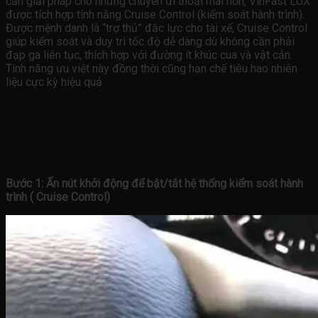
cần giải pháp cho những chuyến đi thoải mái hơn, VinFast LUX
được tích hợp tính năng Cruise Control (kiểm soát hành trình).
Được mệnh danh là “trợ thủ” đắc lực cho tài xế, Cruise Control
giúp kiểm soát và duy trì tốc độ dễ dàng dù không cần phải
đạp ga liên tục, thích hợp với đường ít khúc cua và vật cản.
Tính năng ưu việt này đồng thời cũng hạn chế tiêu hao nhiên
liệu cực kỳ hiệu quả
2. Hướng dẫn sử dụng chức năng kiểm soát
hành trình Cruise Control trên VinFast Lux
SA và Lux A
Bước 1: Ấn nút khởi động để bật/tắt hệ thống kiểm soát hành
trình ( Cruise Control)