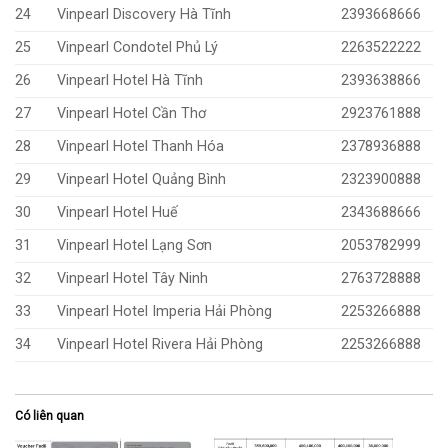
24
Vinpearl Discovery Hà Tĩnh
2393668666
25
Vinpearl Condotel Phủ Lý
2263522222
26
Vinpearl Hotel Hà Tĩnh
2393638866
27
Vinpearl Hotel Cần Thơ
2923761888
28
Vinpearl Hotel Thanh Hóa
2378936888
29
Vinpearl Hotel Quảng Bình
2323900888
30
Vinpearl Hotel Huế
2343688666
31
Vinpearl Hotel Lạng Sơn
2053782999
32
Vinpearl Hotel Tây Ninh
2763728888
33
Vinpearl Hotel Imperia Hải Phòng
2253266888
34
Vinpearl Hotel Rivera Hải Phòng
2253266888
Có liên quan