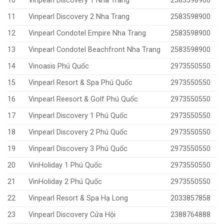
10
Vinpearl Discovery 1 Nha Trang
2583598900
11
Vinpearl Discovery 2 Nha Trang
2583598900
12
Vinpearl Condotel Empire Nha Trang
2583598900
13
Vinpearl Condotel Beachfront Nha Trang
2583598900
14
Vinoasis Phú Quốc
2973550550
15
Vinpearl Resort & Spa Phú Quốc
2973550550
16
Vinpearl Reesort & Golf Phú Quốc
2973550550
17
Vinpearl Discovery 1 Phú Quốc
2973550550
18
Vinpearl Discovery 2 Phú Quốc
2973550550
19
Vinpearl Discovery 3 Phú Quốc
2973550550
20
VinHoliday 1 Phú Quốc
2973550550
21
VinHoliday 2 Phú Quốc
2973550550
22
Vinpearl Resort & Spa Hạ Long
2033857858
23
Vinpearl Discovery Cửa Hội
2388764888