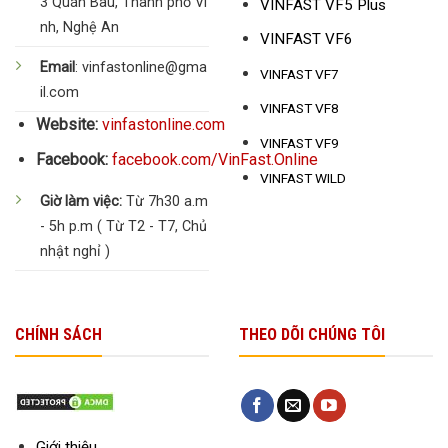
3 Quán Bàu, Thành phố Vi
VINFAST VF5 Plus
nh, Nghệ An
VINFAST VF6
Email
: vinfastonline@gma
VINFAST VF7
il.com
VINFAST VF8
Website:
vinfastonline.com
VINFAST VF9
Facebook:
facebook.com/VinFast.Online
VINFAST WILD
Giờ làm việc:
Từ 7h30 a.m
- 5h p.m ( Từ T2 - T7, Chủ
nhật nghỉ )
CHÍNH SÁCH
THEO DÕI CHÚNG TÔI
Giới thiệu