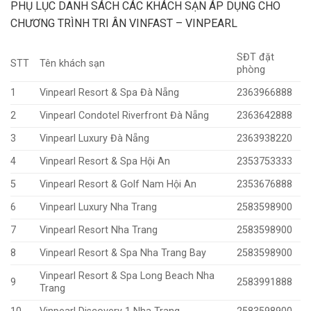
PHỤ LỤC DANH SÁCH CÁC KHÁCH SẠN ÁP DỤNG CHO
CHƯƠNG TRÌNH TRI ÂN VINFAST – VINPEARL
SĐT đặt
STT
Tên khách sạn
phòng
1
Vinpearl Resort & Spa Đà Nẵng
2363966888
2
Vinpearl Condotel Riverfront Đà Nẵng
2363642888
3
Vinpearl Luxury Đà Nẵng
2363938220
4
Vinpearl Resort & Spa Hội An
2353753333
5
Vinpearl Resort & Golf Nam Hội An
2353676888
6
Vinpearl Luxury Nha Trang
2583598900
7
Vinpearl Resort Nha Trang
2583598900
8
Vinpearl Resort & Spa Nha Trang Bay
2583598900
Vinpearl Resort & Spa Long Beach Nha
9
2583991888
Trang