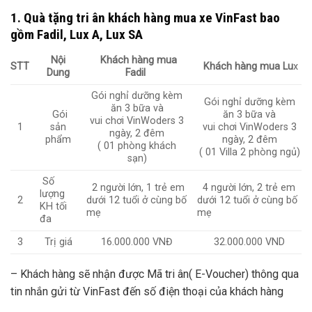
1. Quà tặng tri ân khách hàng mua xe VinFast bao
gồm Fadil, Lux A, Lux SA
Nội
Khách hàng mua
STT
Khách hàng mua Lu
x
Dung
Fadil
Gói nghỉ dưỡng kèm
Gói nghỉ dưỡng kèm
ăn 3 bữa và
Gói
ăn 3 bữa và
vui chơi VinWoders 3
1
sản
vui chơi VinWoders 3
ngày, 2 đêm
phẩm
ngày, 2 đêm
( 01 phòng khách
( 01 Villa 2 phòng ngủ)
sạn)
Số
2 người lớn, 1 trẻ em
4 người lớn, 2 trẻ em
lượng
2
dưới 12 tuổi ở cùng bố
dưới 12 tuổi ở cùng bố
KH tối
mẹ
mẹ
đa
3
Trị giá
16.000.000 VNĐ
32.000.000 VND
– Khách hàng sẽ nhận được Mã tri ân( E-Voucher) thông qua
tin nhắn gửi từ VinFast đến số điện thoại của khách hàng