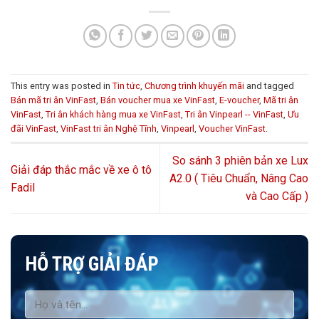
This entry was posted in
Tin tức
,
Chương trình khuyến mãi
and tagged
Bán mã tri ân VinFast
,
Bán voucher mua xe VinFast
,
E-voucher
,
Mã tri ân
VinFast
,
Tri ân khách hàng mua xe VinFast
,
Tri ân Vinpearl -- VinFast
,
Ưu
đãi VinFast
,
VinFast tri ân Nghệ Tĩnh
,
Vinpearl
,
Voucher VinFast
.
So sánh 3 phiên bản xe Lux
Giải đáp thắc mắc về xe ô tô
A2.0 ( Tiêu Chuẩn, Nâng Cao
Fadil
và Cao Cấp )
HỖ TRỢ GIẢI ĐÁP