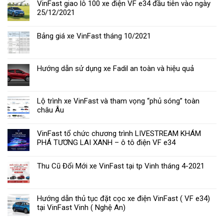
VF9
VinFast giao lô 100 xe điện VF e34 đầu tiên vào ngày
2023:
25/12/2021
Giá
xe
Bảng giá xe VinFast tháng 10/2021
lăn
bánh
&
đánh
Hướng dẫn sử dụng xe Fadil an toàn và hiệu quả
giá
thông
số
kỹ
Lộ trình xe VinFast và tham vọng “phủ sóng” toàn
thuật
châu Âu
VinFast tổ chức chương trình LIVESTREAM KHÁM
PHÁ TƯƠNG LAI XANH – ô tô điện VF e34
Thu Cũ Đổi Mới xe VinFast tại tp Vinh tháng 4-2021
Hướng dẫn thủ tục đặt cọc xe điện VinFast ( VF e34)
tại VinFast Vinh ( Nghệ An)