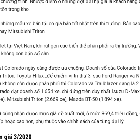
 chương trình. Nhược điểm ở những đợt đại hạ giá là khách hàng 
tồn trong kho.
hững mẫu xe bán tải có giá bán tốt nhất trên thị trường. Bản ca
ay Mitsubishi Triton.
t tại Việt Nam, khi rút gọn các biến thể phân phối ra thị trường. 
o không còn bản số sàn.
olet Colorado ngày càng được ưa chuộng. Doanh số của Colorado l
Triton, Toyota Hilux…để chiếm vị trí thứ 3, sau Ford Ranger và 
 không còn được phân phối thì Colorado và Trailblazer đang là 2
rado đạt doanh số 1.654 xe, chỉ đứng trên duy nhất Isuzu D-Max 
), Mitsubishi Triton (2.669 xe), Mazda BT-50 (1.894 xe).
19 cũng nhận được mức giá đề xuất mới, ở mức 869,4 triệu đồng,
ấp hoặc cao hơn, phụ thuộc vào chính sách của từng đại lý.
m giá 3/2020