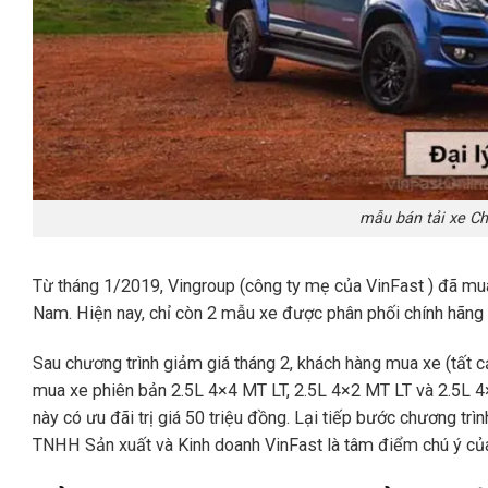
mẫu bán tải xe Ch
Từ tháng 1/2019, Vingroup (công ty mẹ của VinFast ) đã mua
Nam. Hiện nay, chỉ còn 2 mẫu xe được phân phối chính hãng 
Sau chương trình giảm giá tháng 2, khách hàng mua xe (tất c
mua xe phiên bản 2.5L 4×4 MT LT, 2.5L 4×2 MT LT và 2.5L 4×
này có ưu đãi trị giá 50 triệu đồng. Lại tiếp bước chương tr
TNHH Sản xuất và Kinh doanh VinFast là tâm điểm chú ý của