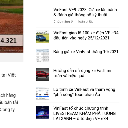
VinFast VF9 2023: Giá xe lăn bánh
& đánh giá thông số kỹ thuật
ở
Chức năng bình luận bị tắt
VinFast
VF9
VinFast giao lô 100 xe điện VF e34
2023:
đầu tiên vào ngày 25/12/2021
Giá
xe
Bảng giá xe VinFast tháng 10/2021
lăn
bánh
&
đánh
Hướng dẫn sử dụng xe Fadil an
giá
tại Việt
toàn và hiệu quả
thông
số
kỹ
Lộ trình xe VinFast và tham vọng
thuật
“phủ sóng” toàn châu Âu
ách hàng
u bán tải
VinFast tổ chức chương trình
 Công ty
LIVESTREAM KHÁM PHÁ TƯƠNG
LAI XANH – ô tô điện VF e34