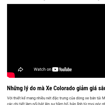
Những lý do mà Xe Colorado giảm giá sâ
Với thiết kế mang nhiều nét đặc trưng của dòng xe bán tải Mỹ
các chi tiết làm nổi bật lên sự hầm hố, bản lĩnh từ mọi góc nh