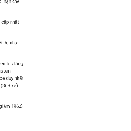
bị hạn chế
o cấp nhất
Ví dụ như
iên tục tăng
Nissan
 xe duy nhất
(368 xe),
 giảm 196,6