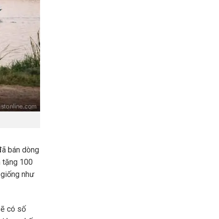
 đã bán dòng
h tặng 100
 giống như
sẽ có số