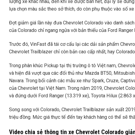
lượng xe khác nhau, đến khi xe được bán hết, đại lý sẽ dừng
lựa chọn màu sắc theo sở thích, do còn phụ thuộc vào số xe 
Đợt giảm giá lần này đưa Chevrolet Colorado vào danh sách n
của Colorado chỉ ngang ngửa với bản thiếu của Ford Ranger h
Trước đó, VinFast đã tái cơ cấu lại các dải sản phẩm Chevrole
Chevrolet Trailblazer chỉ còn bản cao cấp nhất, hay Colorad
Trong phân khúc Pickup tại thị trường ô tô Việt nam, Chevr
và hiện đã vượt qua các đối thủ như Mazda BT50, Mitsubishi 
Navara. Trong bối cảnh các mẫu xe như Spark, Cruze, Captiva
của Chevrolet tại Việt Nam. Trong năm 2019, Chevrolet Colo
và đứng dưới Ford Ranger (13.319 xe), Toyota Hilux (2.863 xe
Song song với Colorado, Chevrolet Trailblazer sản xuất 20
triệu đồng. Mức giá thực tế đến tay khách hàng có thể sẽ th
Video chia sẻ thông tin xe Chevrolet Colorado giả