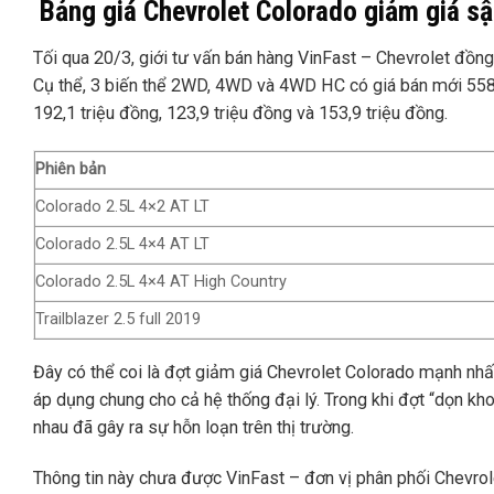
Bảng giá Chevrolet Colorado giảm giá s
Tối qua 20/3, giới tư vấn bán hàng VinFast – Chevrolet đồng
Cụ thể, 3 biến thể 2WD, 4WD và 4WD HC có giá bán mới 558,9
192,1 triệu đồng, 123,9 triệu đồng và 153,9 triệu đồng.
Phiên bản
Colorado 2.5L 4×2 AT LT
Colorado 2.5L 4×4 AT LT
Colorado 2.5L 4×4 AT High Country
Trailblazer 2.5 full 2019
Đây có thể coi là đợt giảm giá Chevrolet Colorado mạnh nhất
áp dụng chung cho cả hệ thống đại lý. Trong khi đợt “dọn kh
nhau đã gây ra sự hỗn loạn trên thị trường.
Thông tin này chưa được VinFast – đơn vị phân phối Chevrole