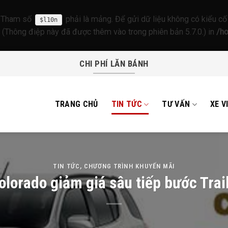
. Tham số
phải là mảng. Để gửi dữ liệu không có kiểu cố
$l10n
. (Thông điệp này đã được thêm vào trong phiên bản 5.7.0.) in
/h
CHI PHÍ LĂN BÁNH
TRANG CHỦ
TIN TỨC
TƯ VẤN
XE V
TIN TỨC
,
CHƯƠNG TRÌNH KHUYẾN MÃI
olorado giảm giá sâu tiếp bước Trail